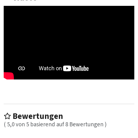
Bewertungen
(
5,0
von
5
basierend auf
8
Bewertungen )