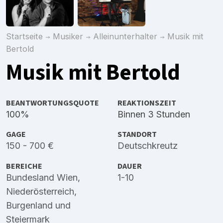
Startseite
Musiker
Alleinunterhalter
Musik mit
Bertold
Musik mit Bertold
BEANTWORTUNGSQUOTE
REAKTIONSZEIT
100%
Binnen 3 Stunden
GAGE
STANDORT
150 - 700 €
Deutschkreutz
BEREICHE
DAUER
Bundesland Wien
,
1-10
Niederösterreich
,
Burgenland
und
Steiermark