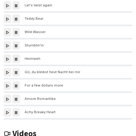
Let's twist again
Teddy Bear
Wild Wasser
Stumblin'in
Heimweh
Gö, du bleibst heut Nacht bei mir
For a few dollars more
Amore Romantika
Achy Breaky Heart
Videos