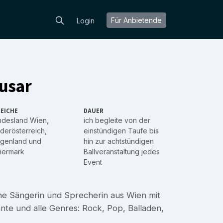
Für Anbietende
Login
usar
EICHE
DAUER
ndesland Wien
,
ich begleite von der
derösterreich
,
einstündigen Taufe bis
rgenland
und
hin zur achtstündigen
iermark
Ballveranstaltung jedes
Event
ene Sängerin und Sprecherin aus Wien mit
nte und alle Genres: Rock, Pop, Balladen,