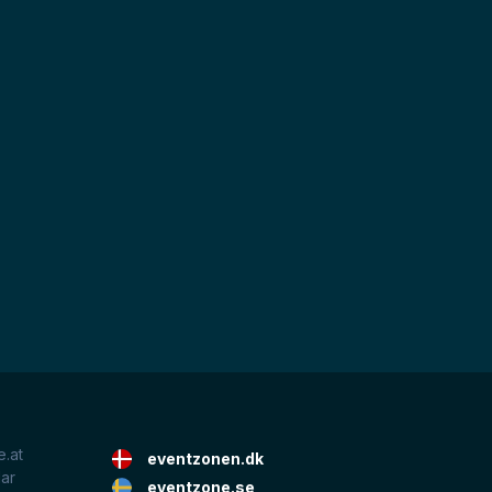
.at
eventzonen.dk
lar
eventzone.se