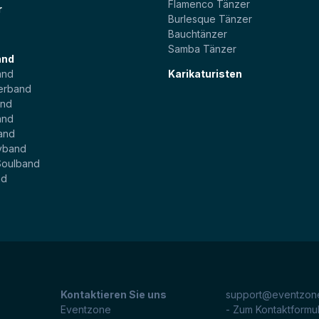
Flamenco Tänzer
r
Burlesque Tänzer
Bauchtänzer
Samba Tänzer
and
and
Karikaturisten
erband
and
and
and
yband
Soulband
nd
Kontaktieren Sie uns
support@eventzone
Eventzone
- Zum Kontaktformu