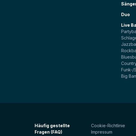
Sänge
Duo
Live B
Partyb
Schlag
Jazzb
Rockb
Bluesb
Countr
Funk-/
Big Ba
Häufig gestellte
Cookie-Richtlinie
Fragen (FAQ)
Impressum