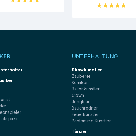
KER
UNTERHALTUNG
unterhalter
Showkünstler
Zauberer
usiker
Komiker
Ballonkünstler
t
Clown
onist
Jongleur
ter
Bauchredner
eonspieler
Feuerkünstler
ackspieler
Pantomime Künstler
Tänzer