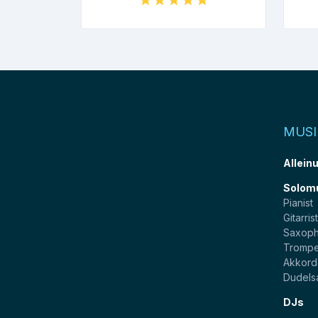
MUSI
Allein
Solom
Pianist
Gitarris
Saxoph
Trompe
Akkord
Dudels
DJs