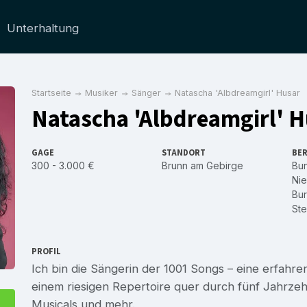
Unterhaltung
Startseite
Musiker
Sänger
Natascha 'Albdreamgirl' Husar
Natascha 'Albdreamgirl' H
GAGE
STANDORT
BER
300 - 3.000 €
Brunn am Gebirge
Bu
Nie
Bu
Ste
PROFIL
Ich bin die Sängerin der 1001 Songs – eine erfahr
einem riesigen Repertoire quer durch fünf Jahrzeh
Musicals und mehr.