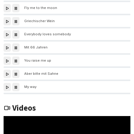
Fly me to the moon
Griechischer Wein
Everybody loves somebody
Mit 66 Jahren
You raise me up
Aber bitte mit Sahne
My way
Videos