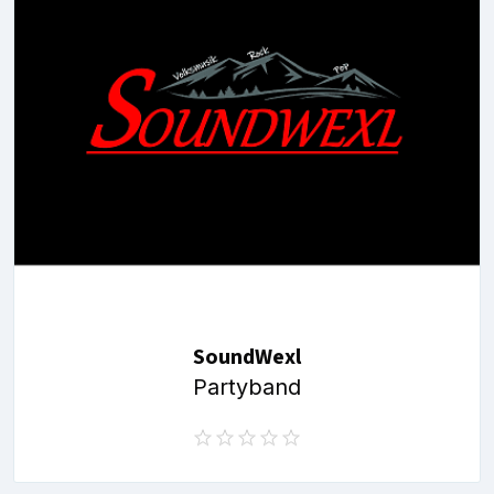
SoundWexl
Partyband