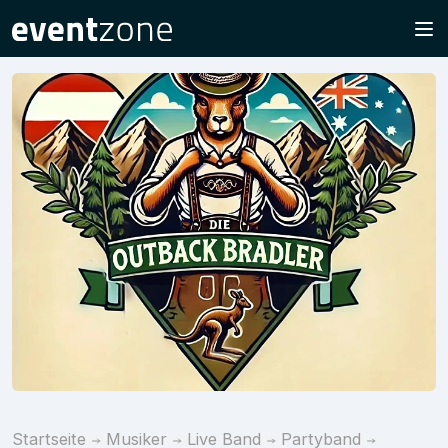
Startseite
Musiker
Live Band
Partyband