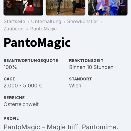
Startseite
Unterhaltung
Showkünstler
Zauberer
PantoMagic
PantoMagic
BEANTWORTUNGSQUOTE
REAKTIONSZEIT
100%
Binnen 10 Stunden
GAGE
STANDORT
2.000 - 5.000 €
Wien
BEREICHE
Österreichweit
PROFIL
PantoMagic – Magie trifft Pantomime.