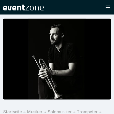
Startseite
Musiker
Solomusiker
Trompeter