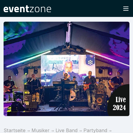
Startseite
Musiker
Live Band
Partyband