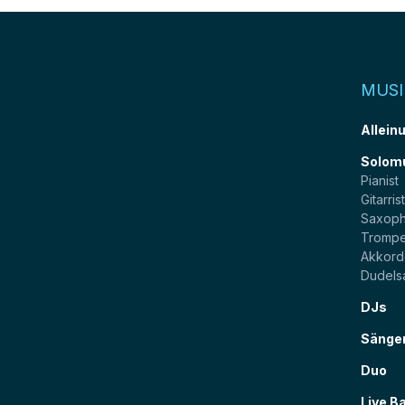
MUSI
Allein
Solom
Pianist
Gitarris
Saxoph
Trompe
Akkord
Dudels
DJs
Sänge
Duo
Live B