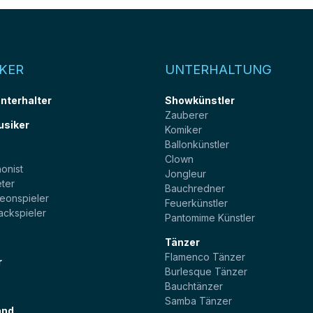
KER
UNTERHALTUNG
unterhalter
Showkünstler
Zauberer
usiker
Komiker
Ballonkünstler
t
Clown
onist
Jongleur
ter
Bauchredner
eonspieler
Feuerkünstler
ackspieler
Pantomime Künstler
Tänzer
Flamenco Tänzer
r
Burlesque Tänzer
Bauchtänzer
Samba Tänzer
and