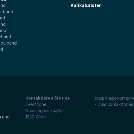
and
Karikaturisten
erband
and
and
and
yband
Soulband
nd
Kontaktieren Sie uns
support@eventzone
Eventzone
- Zum Kontaktformu
Nauschgasse 4/3/2
n und
1220
Wien