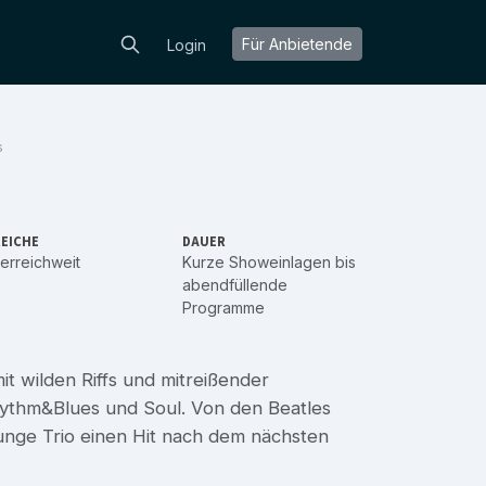
Für Anbietende
Login
s
EICHE
DAUER
erreichweit
Kurze Showeinlagen bis
abendfüllende
Programme
t wilden Riffs und mitreißender
Rhythm&Blues und Soul. Von den Beatles
junge Trio einen Hit nach dem nächsten