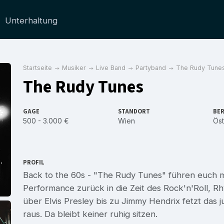
Unterhaltung
Startseite
Musiker
Live Band
Partyband
The Rudy Tune
The Rudy Tunes
GAGE
STANDORT
BER
500 - 3.000 €
Wien
Öst
PROFIL
Back to the 60s - "The Rudy Tunes" führen euch mi
Performance zurück in die Zeit des Rock'n'Roll, 
über Elvis Presley bis zu Jimmy Hendrix fetzt das 
raus. Da bleibt keiner ruhig sitzen.