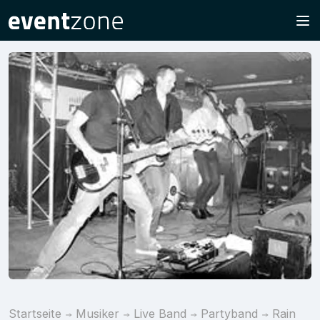
Startseite
Musiker
Live Band
Partyband
Rain