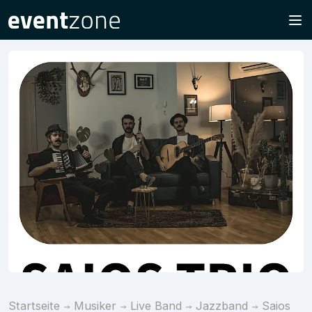
Startseite
Musiker
Live Band
Jazzband
Saios