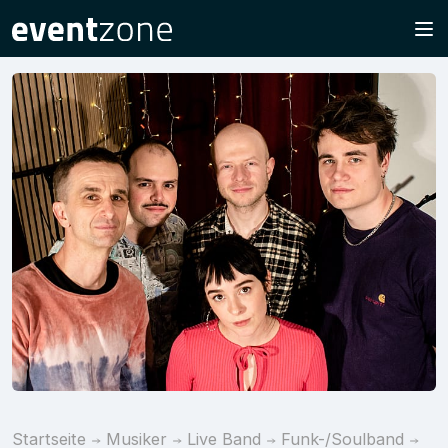
Startseite
Musiker
Live Band
Funk-/Soulband