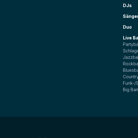
DJs
Sänge
Duo
Live B
Partyb
Schlag
Jazzb
Rockb
Bluesb
Countr
Funk-/
Big Ba