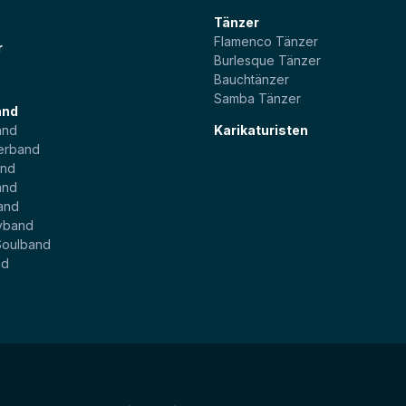
Tänzer
Flamenco Tänzer
r
Burlesque Tänzer
Bauchtänzer
Samba Tänzer
and
and
Karikaturisten
erband
and
and
and
yband
Soulband
nd