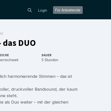
Für Anbietende
Login
UO
 - das DUO
EICHE
DAUER
erreichweit
5 Stunden
ich harmonierende Stimmen – das ist
voller, druckvoller Bandsound, der kaum
hne steht.
te als Duo weiter – mit der gleichen