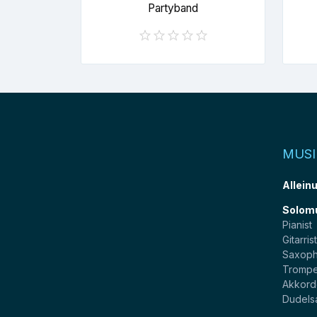
Partyband
MUSI
Allein
Solom
Pianist
Gitarris
Saxoph
Trompe
Akkord
Dudels