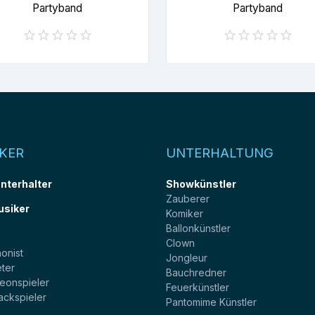
Partyband
Partyband
KER
UNTERHALTUNG
unterhalter
Showkünstler
Zauberer
usiker
Komiker
Ballonkünstler
t
Clown
onist
Jongleur
ter
Bauchredner
eonspieler
Feuerkünstler
ackspieler
Pantomime Künstler