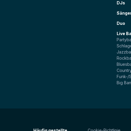
DJs
Sänge
Duo
Live B
Partyb
Schlag
Jazzb
Rockb
Bluesb
Countr
Funk-/
Big Ba
Häufig gestellte
Cookie-Richtlinie