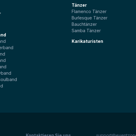
Tänzer
Flamenco Tänzer
r
Burlesque Tänzer
Bauchtänzer
Samba Tänzer
and
and
Karikaturisten
erband
and
and
and
yband
Soulband
nd
Kontaktieren Sie uns
support@eventzone