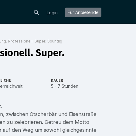
Für Anbietende
Login
ng. Professionell. Super. Soundig
ionell. Super.
EICHE
DAUER
erreichweit
5 - 7 Stunden
.
en, zwischen Ötscherbär und Eisenstraße
eben zu zelebrieren. Getreu dem Motto
ch auf den Weg um sowohl gleichgesinnte