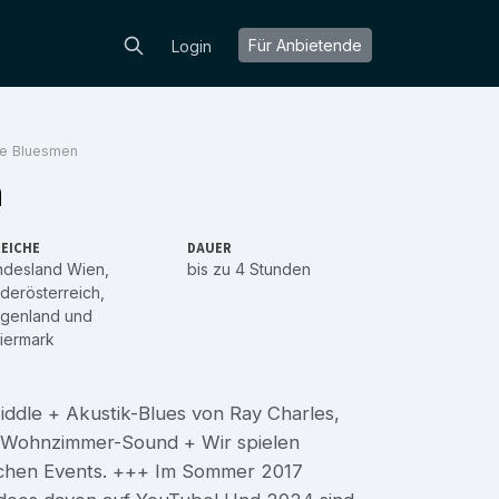
Für Anbietende
Login
se Bluesmen
n
EICHE
DAUER
ndesland Wien
,
bis zu 4 Stunden
derösterreich
,
rgenland
und
iermark
iddle + Akustik-Blues von Ray Charles,
+ Wohnzimmer-Sound + Wir spielen
lichen Events. +++ Im Sommer 2017