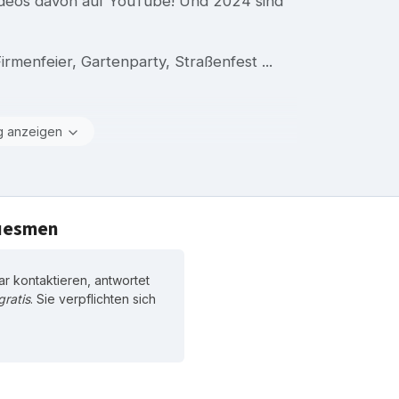
 Videos davon auf YouTube! Und 2024 sind
rmenfeier, Gartenparty, Straßenfest ...
g anzeigen
luesmen
 kontaktieren, antwortet
gratis
. Sie verpflichten sich