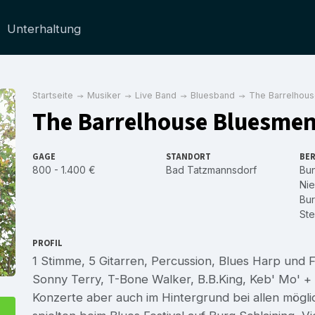
Unterhaltung
Startseite
Musiker
Live Band
Bluesband
The Barrelhou
The Barrelhouse Bluesme
GAGE
STANDORT
BER
800 - 1.400 €
Bad Tatzmannsdorf
Bu
Nie
Bu
Ste
PROFIL
1 Stimme, 5 Gitarren, Percussion, Blues Harp und F
Sonny Terry, T-Bone Walker, B.B.King, Keb' Mo' 
Konzerte aber auch im Hintergrund bei allen mög