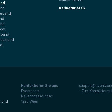
and
and
Karikaturisten
erband
and
and
and
yband
Soulband
nd
Kontaktieren Sie uns
support@eventzone
Eventzone
- Zum Kontaktformu
Nauschgasse 4/3/2
n und
1220
Wien