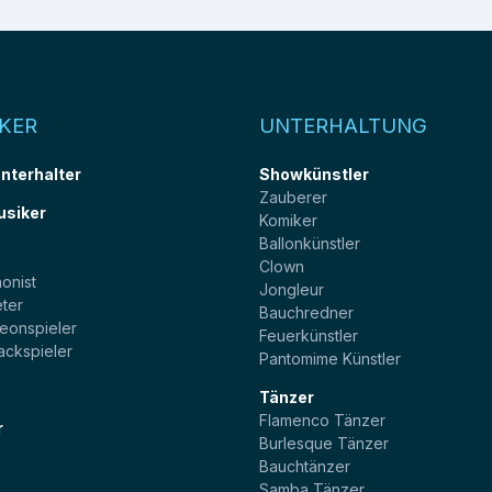
KER
UNTERHALTUNG
unterhalter
Showkünstler
Zauberer
usiker
Komiker
Ballonkünstler
t
Clown
onist
Jongleur
ter
Bauchredner
eonspieler
Feuerkünstler
ackspieler
Pantomime Künstler
Tänzer
Flamenco Tänzer
r
Burlesque Tänzer
Bauchtänzer
Samba Tänzer