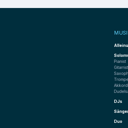
MUSI
Allein
Solom
Pianist
Gitarris
Saxoph
Trompe
Akkord
Dudels
DJs
Sänge
Duo