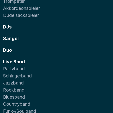
Trompeter
Akkordeonspieler
Dudelsackspieler
DJs
Sänger
Duo
Live Band
Partyband
Schlagerband
Jazzband
Rockband
Bluesband
Countryband
Funk-/Soulband