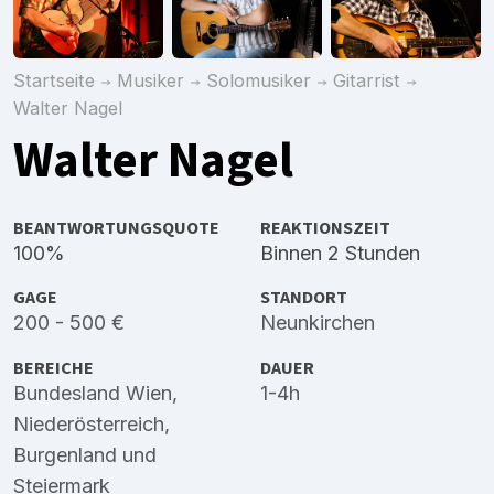
Startseite
Musiker
Solomusiker
Gitarrist
Walter Nagel
Walter Nagel
BEANTWORTUNGSQUOTE
REAKTIONSZEIT
100%
Binnen 2 Stunden
GAGE
STANDORT
200 - 500 €
Neunkirchen
BEREICHE
DAUER
Bundesland Wien
,
1-4h
Niederösterreich
,
Burgenland
und
Steiermark