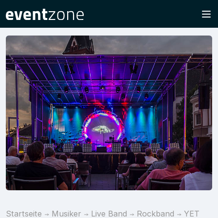
Startseite
Musiker
Live Band
Rockband
YET