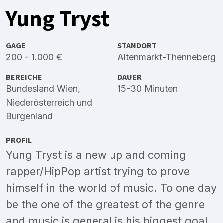
Yung Tryst
GAGE
STANDORT
200 - 1.000 €
Altenmarkt-Thenneberg
BEREICHE
DAUER
Bundesland Wien
,
15-30 Minuten
Niederösterreich
und
Burgenland
PROFIL
Yung Tryst is a new up and coming
rapper/HipPop artist trying to prove
himself in the world of music. To one day
be the one of the greatest of the genre
and music is general is his biggest goal.