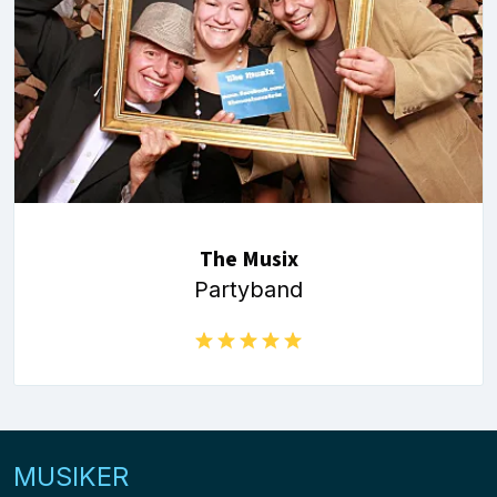
The Musix
Partyband
MUSIKER