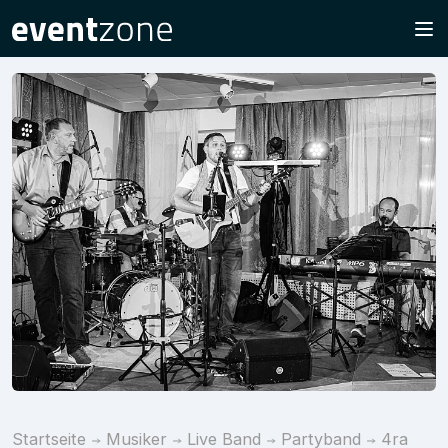
Startseite
Musiker
Live Band
Partyband
4ra