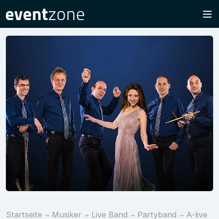
Startseite
Musiker
Live Band
Partyband
A-live