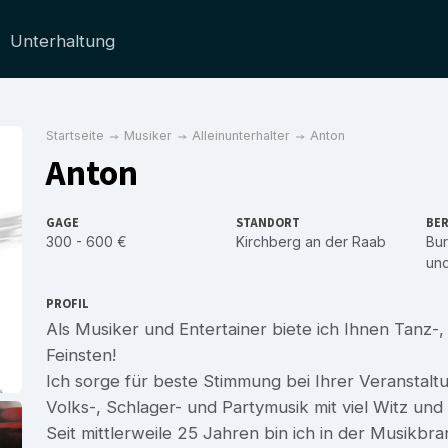
Unterhaltung
Startseite
Musiker
Alleinunterhalter
Anton
Anton
GAGE
STANDORT
BER
300 - 600 €
Kirchberg an der Raab
Bu
un
PROFIL
Als Musiker und Entertainer biete ich Ihnen Tanz-
Feinsten!
Ich sorge für beste Stimmung bei Ihrer Veranstalt
Volks-, Schlager- und Partymusik mit viel Witz un
Seit mittlerweile 25 Jahren bin ich in der Musikb