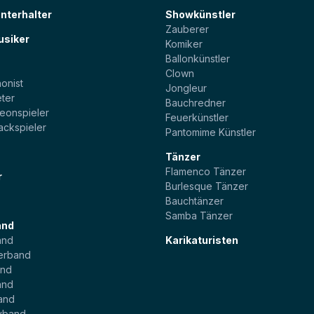
unterhalter
Showkünstler
Zauberer
usiker
Komiker
Ballonkünstler
t
Clown
onist
Jongleur
ter
Bauchredner
eonspieler
Feuerkünstler
ackspieler
Pantomime Künstler
Tänzer
Flamenco Tänzer
r
Burlesque Tänzer
Bauchtänzer
Samba Tänzer
and
and
Karikaturisten
erband
and
and
and
yband