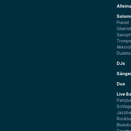
Allein
Solom
Pianist
Gitarris
Saxoph
Trompe
Akkord
Dudels
DJs
Sänge
Duo
Live B
Partyb
Schlag
Jazzb
Rockb
Bluesb
Countr