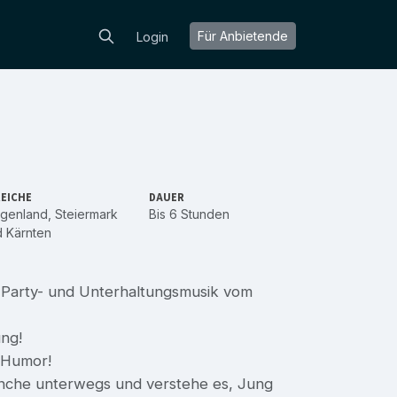
Für Anbietende
Login
EICHE
DAUER
rgenland
,
Steiermark
Bis 6 Stunden
d
Kärnten
, Party- und Unterhaltungsmusik vom
ung!
d Humor!
ranche unterwegs und verstehe es, Jung