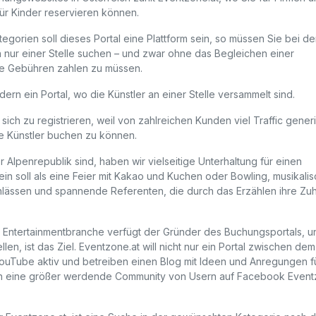
für Kinder reservieren können.
egorien soll dieses Portal eine Plattform sein, so müssen Sie bei de
 nur einer Stelle suchen – und zwar ohne das Begleichen einer
e Gebühren zahlen zu müssen.
ern ein Portal, wo die Künstler an einer Stelle versammelt sind.
sich zu registrieren, weil von zahlreichen Kunden viel Traffic generi
e Künstler buchen zu können.
 Alpenrepublik sind, haben wir vielseitige Unterhaltung für einen
n soll als eine Feier mit Kakao und Kuchen oder Bowling, musikali
nlässen und spannende Referenten, die durch das Erzählen ihre Zu
r Entertainmentbranche verfügt der Gründer des Buchungsportals, u
n, ist das Ziel. Eventzone.at will nicht nur ein Portal zwischen dem
ouTube aktiv und betreiben einen Blog mit Ideen und Anregungen fü
 auch eine größer werdende Community von Usern auf Facebook Even