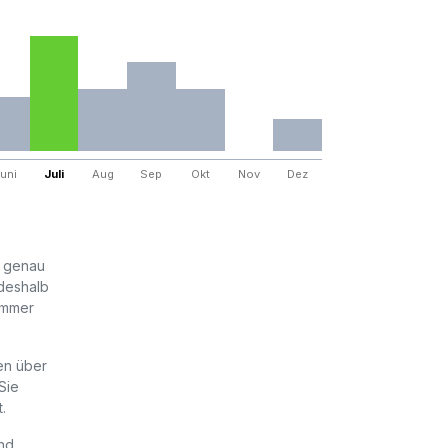
uni
Juli
Aug
Sep
Okt
Nov
Dez
t genau
 deshalb
immer
en über
Sie
.
und