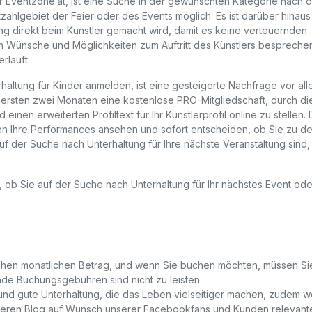
 Eventzone.at, ist eine Suche in der gewünschten Kategorie nach 
tzahlgebiet der Feier oder des Events möglich. Es ist darüber hinaus
ng direkt beim Künstler gemacht wird, damit es keine verteuernden
n Wünsche und Möglichkeiten zum Auftritt des Künstlers bespreche
rläuft.
rhaltung für Kinder anmelden, ist eine gesteigerte Nachfrage vor al
n ersten zwei Monaten eine kostenlose
PRO
-Mitgliedschaft, durch di
 einen erweiterten Profiltext für Ihr Künstlerprofil online zu stellen.
den Ihre Performances ansehen und sofort entscheiden, ob Sie zu d
uf der Suche nach Unterhaltung für Ihre nächste Veranstaltung sind, 
l, ob Sie auf der Suche nach Unterhaltung für Ihr nächstes Event ode
ischen monatlichen Betrag, und wenn Sie buchen möchten, müssen Si
rnde Buchungsgebühren sind nicht zu leisten.
 und gute Unterhaltung, die das Leben vielseitiger machen, zudem 
eren Blog auf Wunsch unserer Facebookfans und Kunden relevant