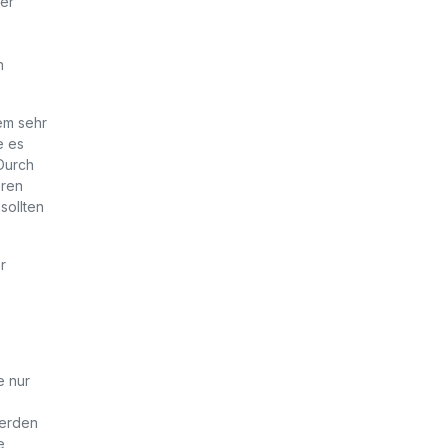
der
n
lem sehr
e es
 Durch
eren
sollten
r
e nur
werden
e