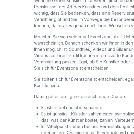
Wenn Sie einen Künstler reservieren möchten über
Preisklasse, der Art des Künstlers und dem Postlei
wichtig, dass Sie bedenken, dass eine Reservieru
Vermittler gibt und Sie im Vorwege die besondere
können, damit alles genau nach Ihren Wünschen ve
Möchten Sie sich selber auf Eventzone.at mit Unte
wahrscheinlich. Danach schenken wir Ihnen in de
Ihnen möglich ist, Soundfiles, Videos und Bilder und
Videos auf Ihrem Profil können interessierte Kun
Veranstaltung passen. Egal, ob Sie Künstler oder a
Sie sich für Eventzone.at entscheiden.
Sie sollten sich für Eventzone.at entscheiden, ega
Künstler sind.
Dafür gibt es drei ganz einleuchtende Gründe:
Es ist simpel und überschaubar.
Es ist günstig – Künstler zahlen einen symbol
das, was der Künstler kostet, zahlen. Verteue
Im Mittelpunkt stehen bei uns Veranstaltungen
über unsere Community auf Facebook und uns