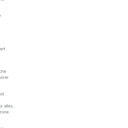
r
ert
sche
hörer
nd
r alles,
tzone