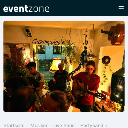
Startseite
Musiker
Live Band
Partyband