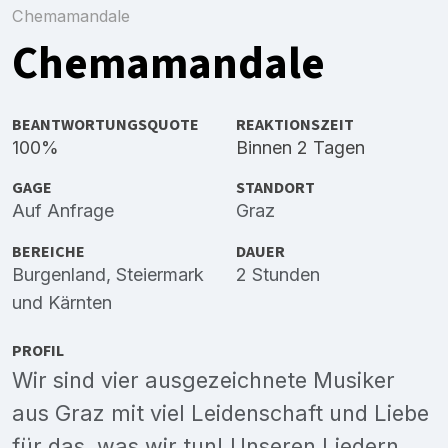
Chemamandale
Chemamandale
BEANTWORTUNGSQUOTE
REAKTIONSZEIT
100%
Binnen 2 Tagen
GAGE
STANDORT
Auf Anfrage
Graz
BEREICHE
DAUER
Burgenland
,
Steiermark
2 Stunden
und
Kärnten
PROFIL
Wir sind vier ausgezeichnete Musiker
aus Graz mit viel Leidenschaft und Liebe
für das, was wir tun! Unseren Liedern