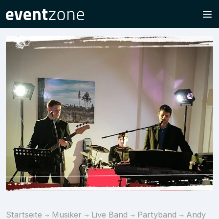
Startseite
Musiker
Live Band
Partyband
Andy