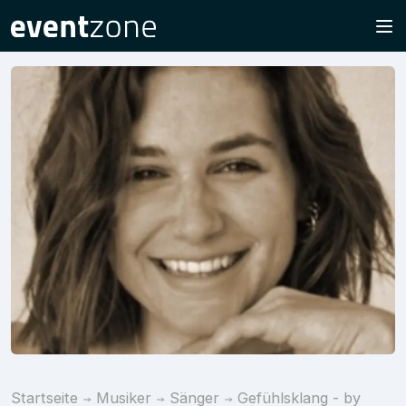
Startseite
Musiker
Sänger
Gefühlsklang - by