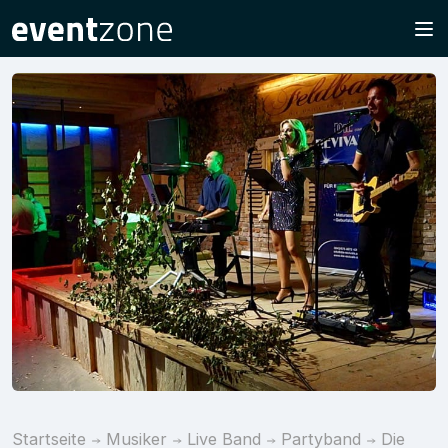
Startseite
Musiker
Live Band
Partyband
Die