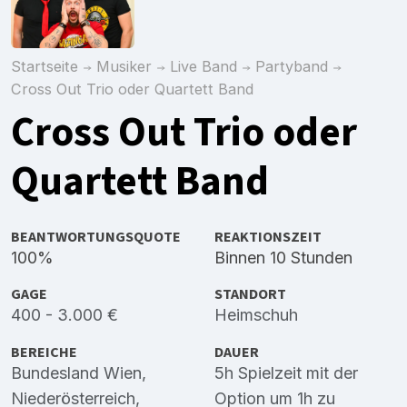
Startseite
Musiker
Live Band
Partyband
Cross Out Trio oder Quartett Band
Cross Out Trio oder
Quartett Band
BEANTWORTUNGSQUOTE
REAKTIONSZEIT
100%
Binnen 10 Stunden
GAGE
STANDORT
400 - 3.000 €
Heimschuh
BEREICHE
DAUER
Bundesland Wien
,
5h Spielzeit mit der
Niederösterreich
,
Option um 1h zu