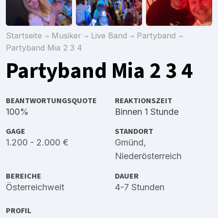
Startseite
Musiker
Live Band
Partyband
Partyband Mia 2 3 4
Partyband Mia 2 3 4
BEANTWORTUNGSQUOTE
REAKTIONSZEIT
100%
Binnen 1 Stunde
GAGE
STANDORT
1.200 - 2.000 €
Gmünd,
Niederösterreich
BEREICHE
DAUER
Österreichweit
4-7 Stunden
PROFIL