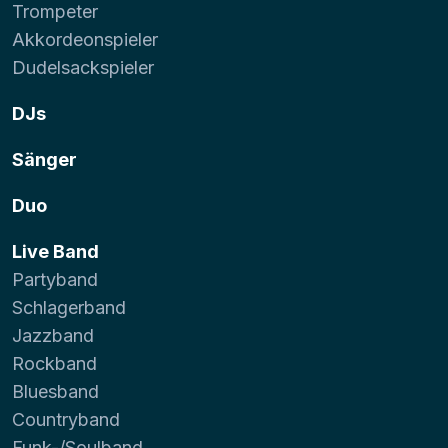
Trompeter
Akkordeonspieler
Dudelsackspieler
DJs
Sänger
Duo
Live Band
Partyband
Schlagerband
Jazzband
Rockband
Bluesband
Countryband
Funk-/Soulband