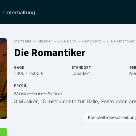
Unterhaltung
Startseite
Musiker
Live Band
Partyband
Die Romantiker
Die Romantiker
GAGE
STANDORT
BER
1.400 - 1.800 €
Loosdorf
Nie
PROFIL
Music—Fun—Action
3 Musiker, 15 Instrumente für Bälle, Feste oder pri
Komplette Beschreibun