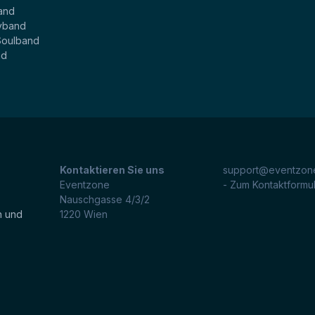
and
yband
Soulband
nd
Kontaktieren Sie uns
support@eventzone
Eventzone
- Zum Kontaktformu
Nauschgasse 4/3/2
n und
1220
Wien