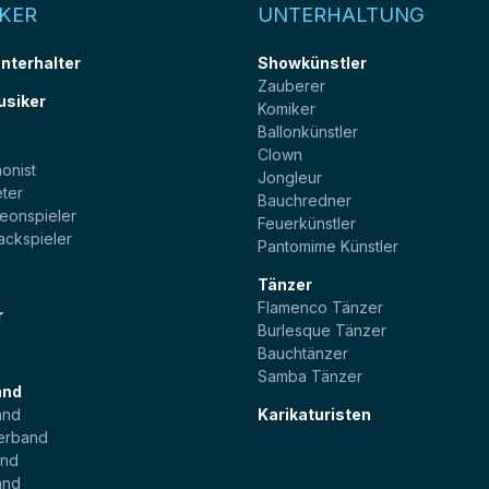
KER
UNTERHALTUNG
unterhalter
Showkünstler
Zauberer
usiker
Komiker
Ballonkünstler
t
Clown
onist
Jongleur
ter
Bauchredner
eonspieler
Feuerkünstler
ackspieler
Pantomime Künstler
Tänzer
Flamenco Tänzer
r
Burlesque Tänzer
Bauchtänzer
Samba Tänzer
and
and
Karikaturisten
erband
and
and