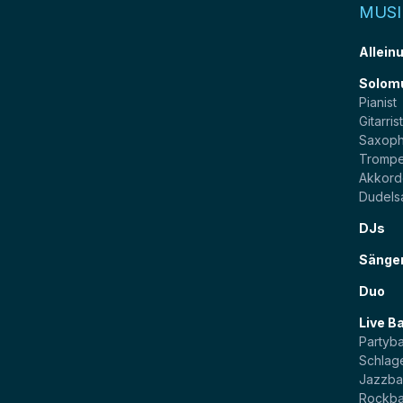
MUSI
Allein
Solom
Pianist
Gitarris
Saxoph
Trompe
Akkord
Dudels
DJs
Sänge
Duo
Live B
Partyb
Schlag
Jazzb
Rockb