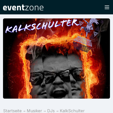
Startseite
Musiker
DJs
KalkSchulter