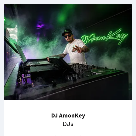
DJ AmonKey
DJs