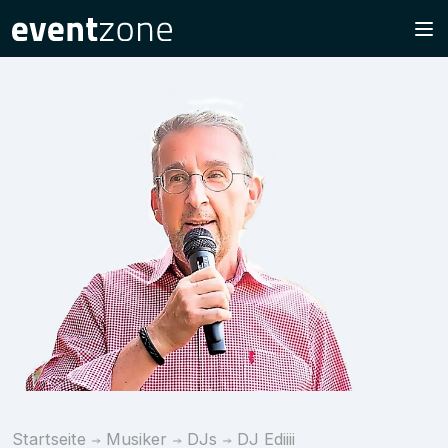
Startseite
Musiker
DJs
DJ Ediiii