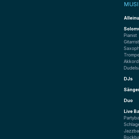
MUSI
Allein
Solom
Pianist
Gitarris
Saxoph
Trompe
Akkord
Dudels
DJs
Sänge
Duo
Live B
Partyb
Schlag
Jazzb
Rockb