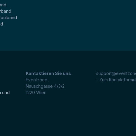
and
yband
Soulband
nd
Kontaktieren Sie uns
support@eventzone
Eventzone
- Zum Kontaktformu
Nauschgasse 4/3/2
n und
1220
Wien