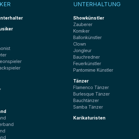
KER
UNTERHALTUNG
unterhalter
Showkünstler
Zauberer
usiker
Komiker
Ballonkünstler
t
Clown
onist
Jongleur
ter
Bauchredner
eonspieler
Feuerkünstler
ackspieler
Pantomime Künstler
Tänzer
Flamenco Tänzer
r
Burlesque Tänzer
Bauchtänzer
Samba Tänzer
and
and
Karikaturisten
erband
and
and