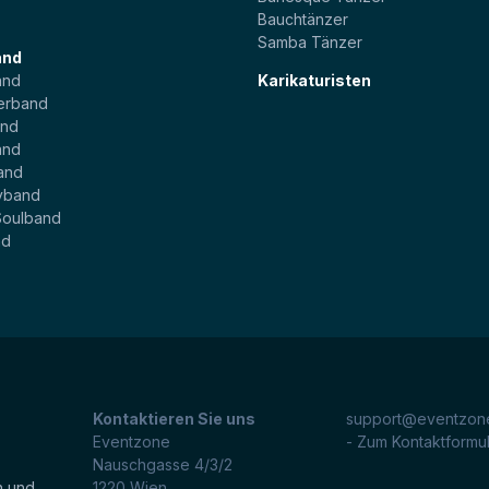
Bauchtänzer
Samba Tänzer
and
and
Karikaturisten
erband
and
and
and
yband
Soulband
nd
Kontaktieren Sie uns
support@eventzone
Eventzone
- Zum Kontaktformu
Nauschgasse 4/3/2
n und
1220
Wien