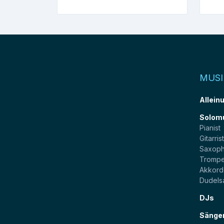
MUSI
Allein
Solom
Pianist
Gitarris
Saxoph
Trompe
Akkord
Dudels
DJs
Sänge