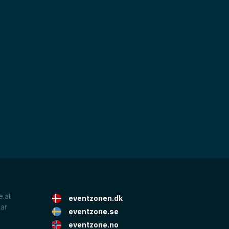
.at
eventzonen.dk
lar
eventzone.se
eventzone.no