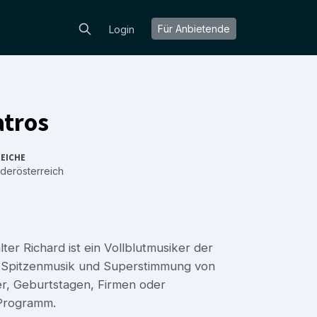
Für Anbietende
Login
atros
EICHE
derösterreich
ter Richard ist ein Vollblutmusiker der
t Spitzenmusik und Superstimmung von
er, Geburtstagen, Firmen oder
e Programm.