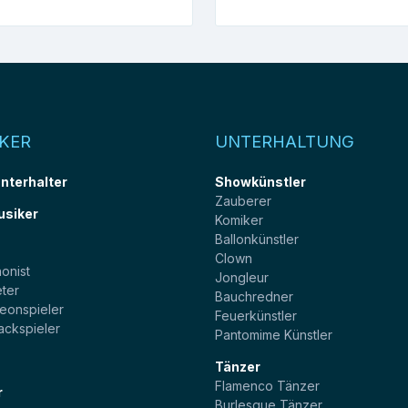
KER
UNTERHALTUNG
unterhalter
Showkünstler
Zauberer
usiker
Komiker
Ballonkünstler
t
Clown
onist
Jongleur
ter
Bauchredner
eonspieler
Feuerkünstler
ackspieler
Pantomime Künstler
Tänzer
Flamenco Tänzer
r
Burlesque Tänzer