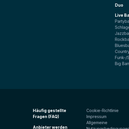
Duo
Live B
Partyb
Schlag
Jazzb
Rockb
Bluesb
Countr
Funk-/
Big Ba
Häufig gestellte
Cookie-Richtlinie
Fragen (FAQ)
Impressum
Allgemeine
Anbieter werden
Nutzungsbedingunge