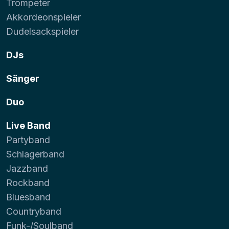
Trompeter
Akkordeonspieler
Dudelsackspieler
DJs
Sänger
Duo
Live Band
Partyband
Schlagerband
Jazzband
Rockband
Bluesband
Countryband
Funk-/Soulband