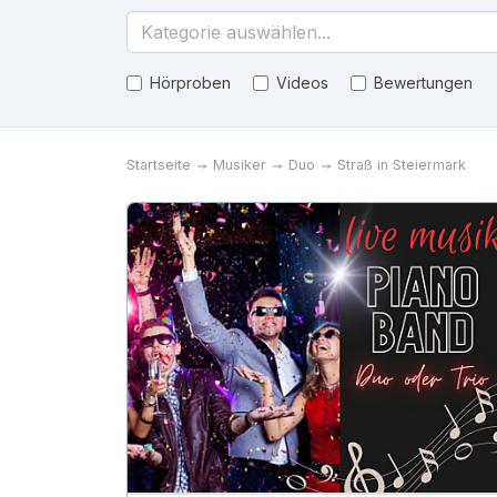
Kategorie auswählen...
Hörproben
Videos
Bewertungen
Startseite
Musiker
Duo
Straß in Steiermark