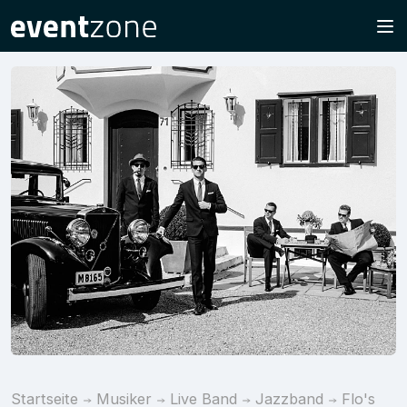
Startseite
Musiker
Live Band
Jazzband
Flo's