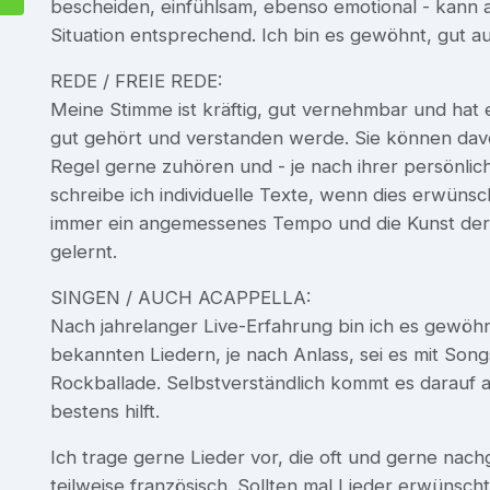
bescheiden, einfühlsam, ebenso emotional - kann 
Situation entsprechend. Ich bin es gewöhnt, gut a
REDE / FREIE REDE:
Meine Stimme ist kräftig, gut vernehmbar und hat e
gut gehört und verstanden werde. Sie können dav
Regel gerne zuhören und - je nach ihrer persönlich
schreibe ich individuelle Texte, wenn dies erwünsch
immer ein angemessenes Tempo und die Kunst der 
gelernt.
SINGEN / AUCH ACAPPELLA:
Nach jahrelanger Live-Erfahrung bin ich es gewöhnt
bekannten Liedern, je nach Anlass, sei es mit Song
Rockballade. Selbstverständlich kommt es darauf
bestens hilft.
Ich trage gerne Lieder vor, die oft und gerne nac
teilweise französisch. Sollten mal Lieder erwünscht 