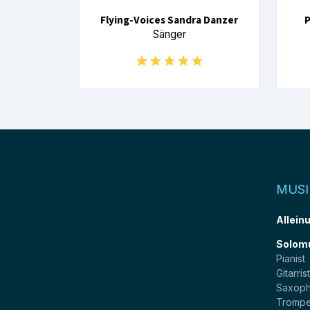
Flying-Voices Sandra Danzer
P
Sänger
MUSI
Allein
Solom
Pianist
Gitarris
Saxoph
Trompe