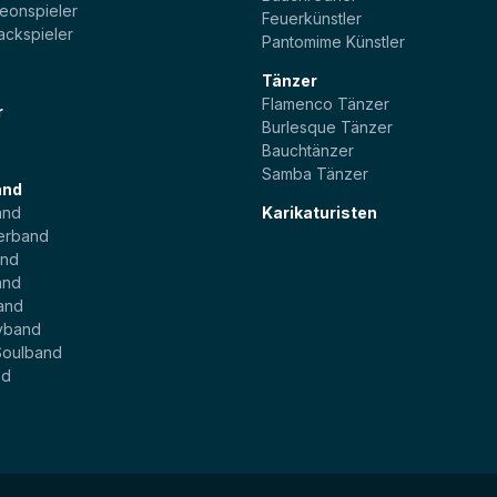
eonspieler
Feuerkünstler
ackspieler
Pantomime Künstler
Tänzer
Flamenco Tänzer
r
Burlesque Tänzer
Bauchtänzer
Samba Tänzer
and
and
Karikaturisten
erband
and
and
and
yband
Soulband
nd