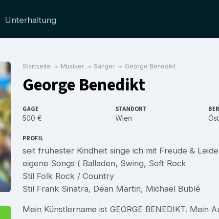
Unterhaltung
Startseite
Musiker
Sänger
George Benedikt
George Benedikt
GAGE
STANDORT
BER
500 €
Wien
Öst
PROFIL
seit frühester Kindheit singe ich mit Freude & Leid
eigene Songs ( Balladen, Swing, Soft Rock
Stil Folk Rock / Country
Stil Frank Sinatra, Dean Martin, Michael Bublé
Mein Künstlername ist GEORGE BENEDIKT. Mein Auft