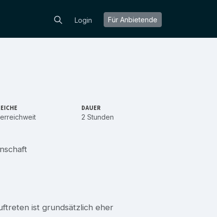
Für Anbietende
Login
EICHE
DAUER
erreichweit
2 Stunden
enschaft
reten ist grundsätzlich eher