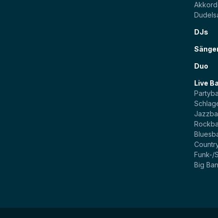
Akkord
Dudels
DJs
Sänge
Duo
Live B
Partyb
Schlag
Jazzb
Rockb
Bluesb
Countr
Funk-/
Big Ba