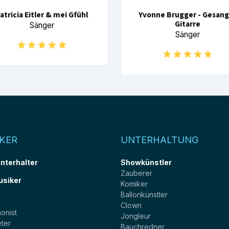
atricia Eitler & mei Gfühl
Yvonne Brugger - Gesang
Gitarre
Sänger
Sänger
KER
UNTERHALTUNG
unterhalter
Showkünstler
Zauberer
usiker
Komiker
Ballonkünstler
t
Clown
onist
Jongleur
ter
Bauchredner