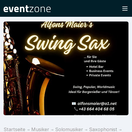
Startseite
Musiker
Solomusiker
Saxophonist