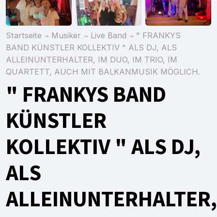
Startseite
Musiker
Live Band
" FRANKYS
BAND KÜNSTLER KOLLEKTIV " ALS DJ, ALS
ALLEINUNTERHALTER, IM DUO, IM TRIO, IM
QUARTETT, AUCH MIT BALKANMUSIK MÖGLICH.
" FRANKYS BAND
KÜNSTLER
KOLLEKTIV " ALS DJ,
ALS
ALLEINUNTERHALTER,