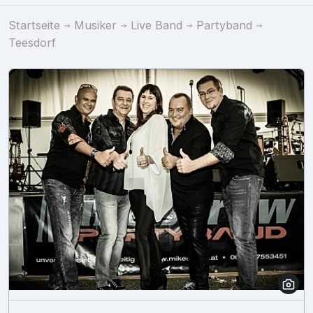
Startseite
Musiker
Live Band
Partyband
Teesdorf