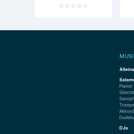
MUSI
Allein
Solom
Pianist
Gitarris
Saxoph
Trompe
Akkord
Dudels
DJs