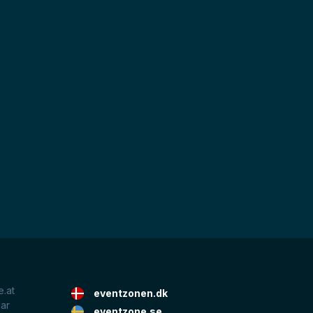
.at
eventzonen.dk
lar
eventzone.se