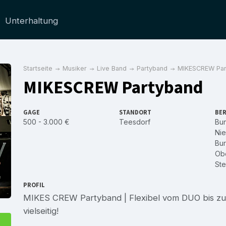
Unterhaltung
Startseite
Musiker
Live Band
Partyband
MIKESCREW Par
MIKESCREW Partyband
GAGE
STANDORT
BER
500 - 3.000 €
Teesdorf
Bu
Nie
Bu
Obe
Ste
PROFIL
MIKES CREW Partyband | Flexibel vom DUO bis 
vielseitig!