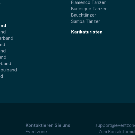
Flamenco Tänzer
r
Burlesque Tänzer
Bauchtänzer
Samba Tänzer
and
and
Karikaturisten
erband
and
and
and
yband
Soulband
nd
Kontaktieren Sie uns
support@eventzone
Eventzone
- Zum Kontaktformu