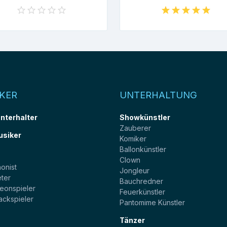
KER
UNTERHALTUNG
unterhalter
Showkünstler
Zauberer
usiker
Komiker
Ballonkünstler
t
Clown
onist
Jongleur
ter
Bauchredner
eonspieler
Feuerkünstler
ackspieler
Pantomime Künstler
Tänzer