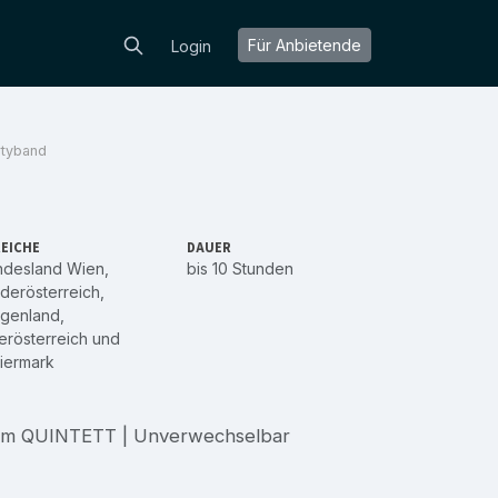
Für Anbietende
Login
tyband
EICHE
DAUER
ndesland Wien
,
bis 10 Stunden
derösterreich
,
rgenland
,
rösterreich
und
iermark
zum QUINTETT | Unverwechselbar