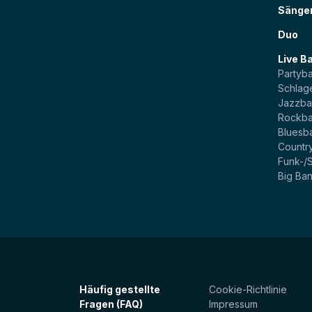
Sänge
Duo
Live B
Partyb
Schlag
Jazzb
Rockb
Bluesb
Countr
Funk-/
Big Ba
Häufig gestellte
Cookie-Richtlinie
Fragen (FAQ)
Impressum