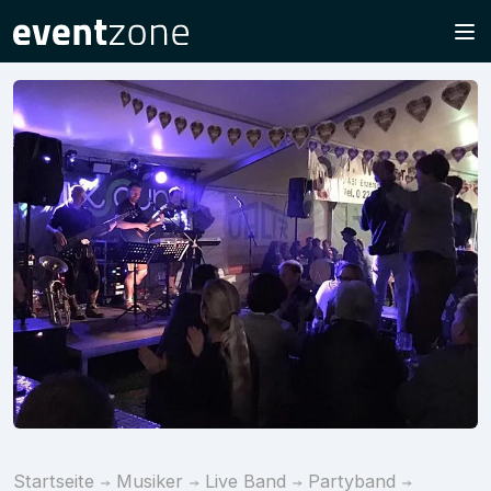
Startseite
Musiker
Live Band
Partyband