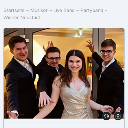
Startseite
Musiker
Live Band
Partyband
Wiener Neustadt