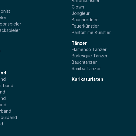
Ballonkünstler
t
Clown
onist
Jongleur
ter
Bauchredner
eonspieler
Feuerkünstler
ackspieler
Pantomime Künstler
Tänzer
Flamenco Tänzer
r
Burlesque Tänzer
Bauchtänzer
Samba Tänzer
and
and
Karikaturisten
erband
and
and
and
yband
Soulband
nd