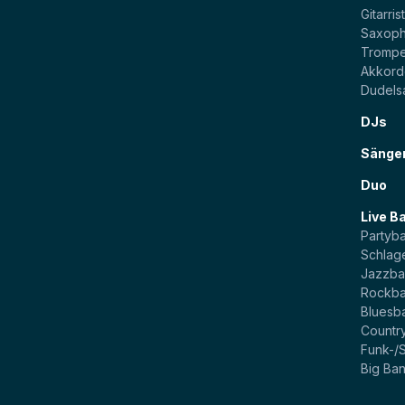
Gitarris
Saxoph
Trompe
Akkord
Dudels
DJs
Sänge
Duo
Live B
Partyb
Schlag
Jazzb
Rockb
Bluesb
Countr
Funk-/
Big Ba