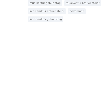
musiker für geburtstag
musiker für betriebsfeier
live band für betriebsfeier
coverband
live band für geburtstag