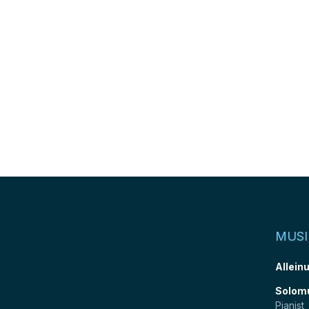
MUSI
Allein
Solom
Pianist