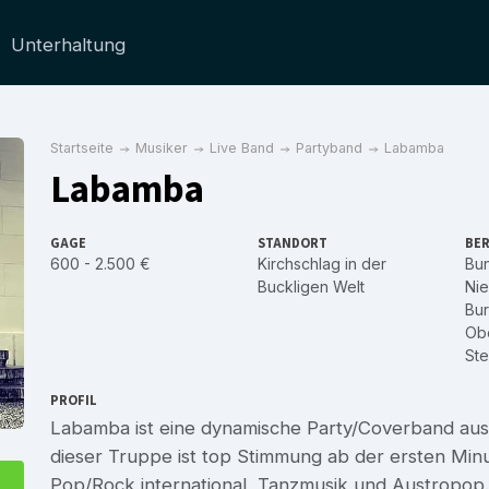
Unterhaltung
Startseite
Musiker
Live Band
Partyband
Labamba
Labamba
GAGE
STANDORT
BER
600 - 2.500 €
Kirchschlag in der
Bu
Buckligen Welt
Nie
Bu
Obe
Ste
PROFIL
Labamba ist eine dynamische Party/Coverband aus K
dieser Truppe ist top Stimmung ab der ersten Minu
Pop/Rock international, Tanzmusik und Austropop.