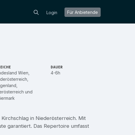
Für Anbietende
Login
EICHE
DAUER
ndesland Wien
,
4-6h
derösterreich
,
rgenland
,
rösterreich
und
iermark
irchschlag in Niederösterreich. Mit
te garantiert. Das Repertoire umfasst