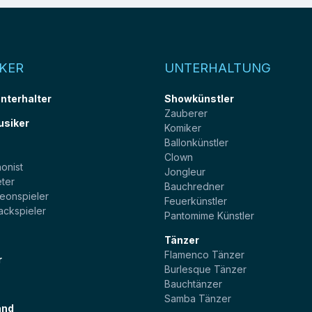
KER
UNTERHALTUNG
unterhalter
Showkünstler
Zauberer
usiker
Komiker
Ballonkünstler
t
Clown
onist
Jongleur
ter
Bauchredner
eonspieler
Feuerkünstler
ackspieler
Pantomime Künstler
Tänzer
Flamenco Tänzer
r
Burlesque Tänzer
Bauchtänzer
Samba Tänzer
and