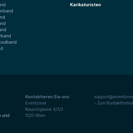
and
Karikaturisten
erband
and
and
and
yband
Soulband
nd
Kontaktieren Sie uns
support@eventzone
Eventzone
- Zum Kontaktformu
Nauschgasse 4/3/2
n und
1220
Wien