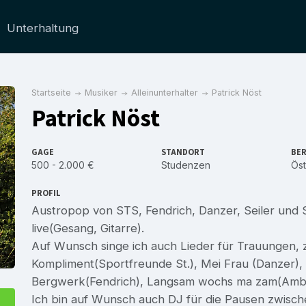
Unterhaltung
Startseite
Musiker
Alleinunterhalter
Patrick Nöst
Patrick Nöst
GAGE
STANDORT
BER
500 - 2.000 €
Studenzen
Öst
PROFIL
Austropop von STS, Fendrich, Danzer, Seiler und 
live(Gesang, Gitarre).
Auf Wunsch singe ich auch Lieder für Trauungen, z
Kompliment(Sportfreunde St.), Mei Frau (Danzer), 
Bergwerk(Fendrich), Langsam wochs ma zam(Ambros
Ich bin auf Wunsch auch DJ für die Pausen zwisch