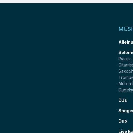
MUSI
Allein
Solom
Pianist
Gitarris
Saxoph
Trompe
Akkord
Dudels
DJs
Sänge
Duo
Live B