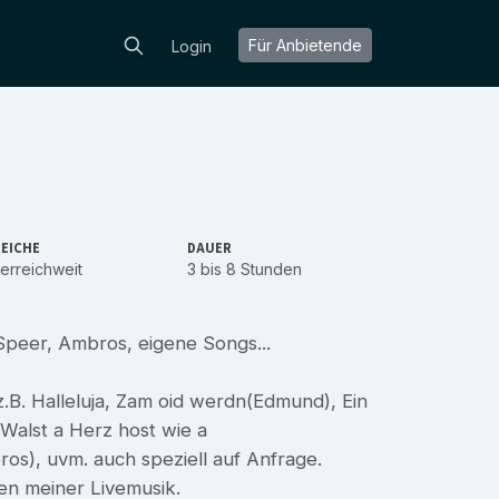
Für Anbietende
Login
EICHE
DAUER
erreichweit
3 bis 8 Stunden
Speer, Ambros, eigene Songs...
.B. Halleluja, Zam oid werdn(Edmund), Ein
Walst a Herz host wie a
), uvm. auch speziell auf Anfrage.
en meiner Livemusik.