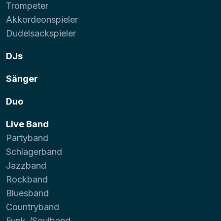
Trompeter
Akkordeonspieler
Dudelsackspieler
DJs
Sänger
Duo
Live Band
Partyband
Schlagerband
Jazzband
Rockband
Bluesband
Countryband
Funk-/Soulband