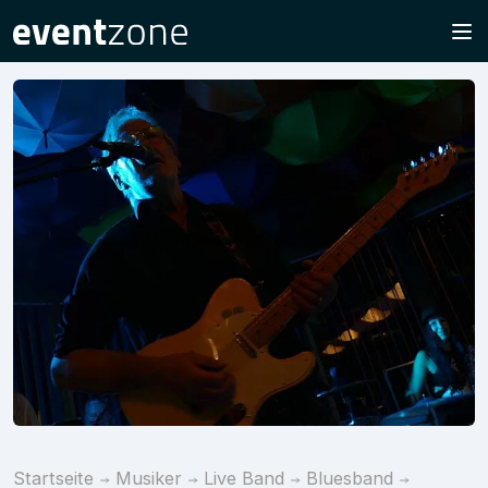
Startseite
Musiker
Live Band
Bluesband