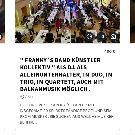
490 €
" FRANKY´S BAND KÜNSTLER
KOLLEKTIV " ALS DJ, ALS
ALLEINUNTERHALTER, IM DUO, IM
TRIO, IM QUARTETT, AUCH MIT
BALKANMUSIK MÖGLICH .
Graz
DIE TOP LIVE " F R A N K Y ´S B A N D " MIT
INSGESAMT 20 SELBSTSTÄNDIGE PROFI UND SEMI
PROFI MUSKER . SIE SUCHEN AUS WELCHE MUSIKER
BEI IHRE...