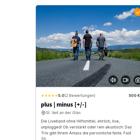
★★★★★
5.0
(2 Bewertungen)
500 €
plus | minus [+/-]
St. Veit an der Glan
Die Liveband ohne Hilfsmittel, ehrlich, live,
unplugged! Ob verstärkt oder rein akustisch: Das
Trio gibt Ihrem Anlass die persönliche Note. Fast
20...