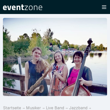
Startseite
Musiker
Live Band
Jazzband