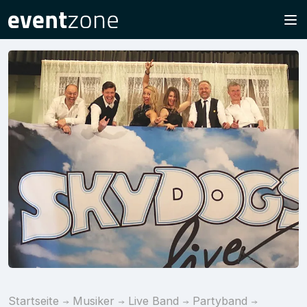
Startseite
Musiker
Live Band
Partyband