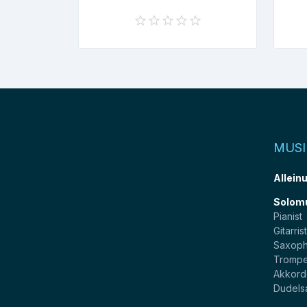
MUSI
Allein
Solom
Pianist
Gitarris
Saxoph
Trompe
Akkord
Dudels