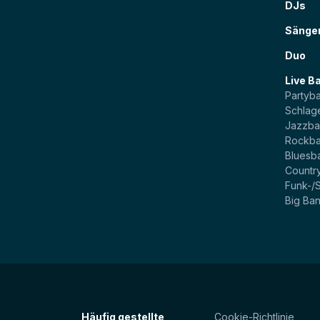
DJs
Sänge
Duo
Live B
Partyb
Schlag
Jazzb
Rockb
Bluesb
Countr
Funk-/
Big Ba
Häufig gestellte
Cookie-Richtlinie