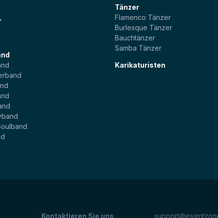
Tänzer
Flamenco Tänzer
r
Burlesque Tänzer
Bauchtänzer
Samba Tänzer
and
and
Karikaturisten
erband
and
and
and
yband
Soulband
nd
Kontaktieren Sie uns
support@eventzone