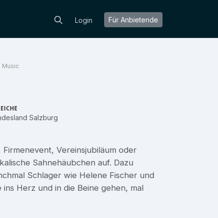
Für Anbietende
Login
t Music
EICHE
ndesland Salzburg
, Firmenevent, Vereinsjubiläum oder
sikalische Sahnehäubchen auf. Dazu
nchmal Schlager wie Helene Fischer und
ins Herz und in die Beine gehen, mal