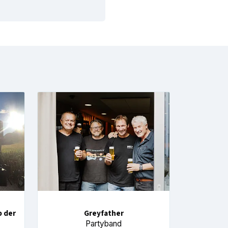
p der
Greyfather
Partyband