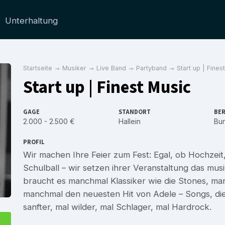
Unterhaltung
Startseite
Musiker
Live Band
Partyband
Start up | Fines
Start up | Finest Music
GAGE
STANDORT
BER
2.000 - 2.500 €
Hallein
Bu
PROFIL
Wir machen Ihre Feier zum Fest: Egal, ob Hochzeit
Schulball – wir setzen ihrer Veranstaltung das mu
braucht es manchmal Klassiker wie die Stones, ma
manchmal den neuesten Hit von Adele – Songs, die 
sanfter, mal wilder, mal Schlager, mal Hardrock.