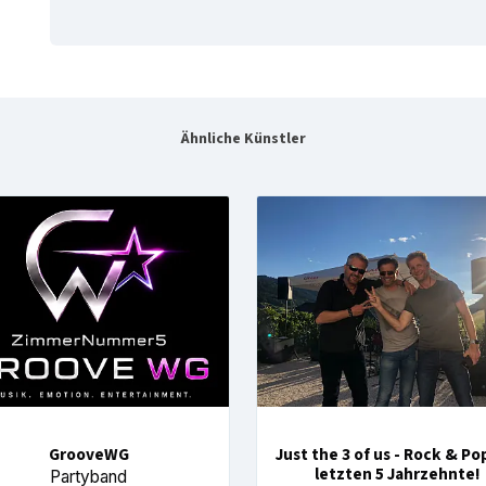
Ähnliche Künstler
GrooveWG
Just the 3 of us - Rock & Po
letzten 5 Jahrzehnte!
Partyband