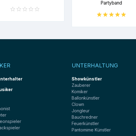
Partyband
KER
UNTERHALTUNG
unterhalter
Showkünstler
Zauberer
usiker
Komiker
Ballonkünstler
t
Clown
onist
Jongleur
ter
Bauchredner
eonspieler
Feuerkünstler
ackspieler
Pantomime Künstler